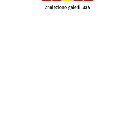
Znaleziono galerii:
324
Autor
Publikacja od
—