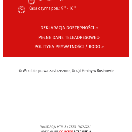
Kasa czynna pon.: 9
00
- 16
30
DEKLARACJA DOSTĘPNOŚCI »
PEŁNE DANE TELEADRESOWE »
POLITYKA PRYWATNOŚCI / RODO »
© Wszelkie prawa zastrzeżone, Urząd Gminy w Rusinowie
WALIDACJA:
HTML5
+
CSS3
+
WCAG 2.1
WYKONANIE
CONCEPT
INTERMEDIA