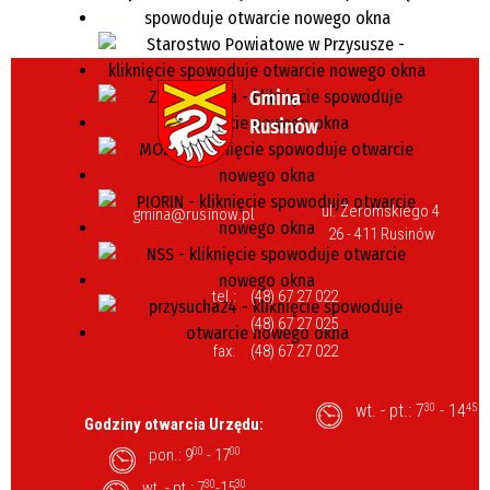
ul. Żeromskiego 4
gmina@rusinow.pl
26 - 411 Rusinów
tel.:
(48) 67 27 022
(48) 67 27 025
fax:
(48) 67 27 022
wt. - pt.: 7
- 14
30
45
Godziny otwarcia Urzędu:
pon.: 9
00
- 17
00
wt. - pt.: 7
30
-15
30