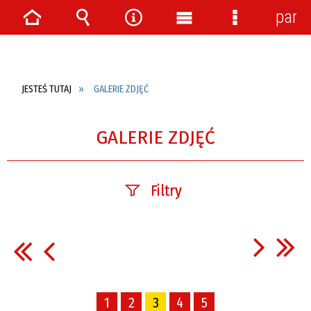
pane
Strona
Wyszukiwarka
Narzędzia
Menu
Menu
główna
główne
szczegółow
JESTEŚ TUTAJ
GALERIE ZDJĘĆ
GALERIE ZDJĘĆ
Filtry
Fraza
Kategoria
1
2
3
4
5