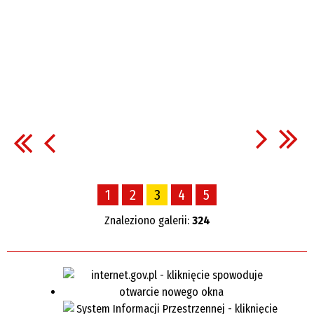
1
2
3
4
5
Znaleziono galerii:
324