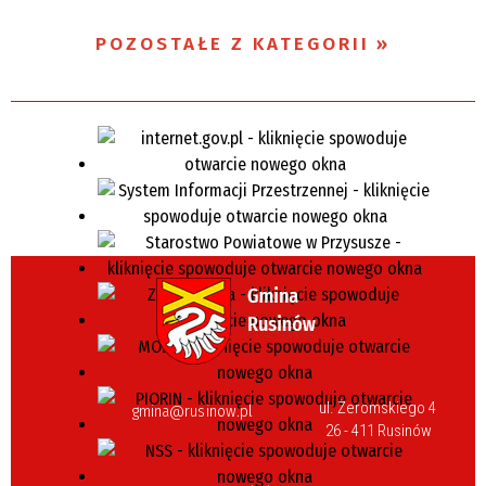
POZOSTAŁE Z KATEGORII
ul. Żeromskiego 4
gmina@rusinow.pl
26 - 411 Rusinów