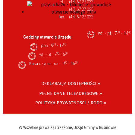
tel.:
(48) 67 27 022
(48) 67 27 025
fax:
(48) 67 27 022
wt. - pt.: 7
- 14
30
45
Godziny otwarcia Urzędu:
pon.: 9
00
- 17
00
wt. - pt.: 7
30
-15
30
Kasa czynna pon.: 9
00
- 16
30
DEKLARACJA DOSTĘPNOŚCI »
PEŁNE DANE TELEADRESOWE »
POLITYKA PRYWATNOŚCI / RODO »
© Wszelkie prawa zastrzeżone, Urząd Gminy w Rusinowie