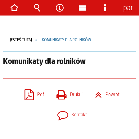
pane
Strona
Wyszukiwarka
Narzędzia
Menu
Menu
główna
główne
szczegółow
JESTEŚ TUTAJ
KOMUNIKATY DLA ROLNIKÓW
Komunikaty dla rolników
Pdf
Drukuj
Powrót
Kontakt