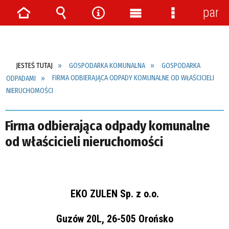
pane
Strona
Wyszukiwarka
Narzędzia
Menu
Menu
główna
główne
szczegółow
JESTEŚ TUTAJ
GOSPODARKA KOMUNALNA
GOSPODARKA
ODPADAMI
FIRMA ODBIERAJĄCA ODPADY KOMUNALNE OD WŁAŚCICIELI
NIERUCHOMOŚCI
Firma odbierająca odpady komunalne
od właścicieli nieruchomości
EKO ZULEN Sp. z o.o.
Guzów 20L, 26-505 Orońsko