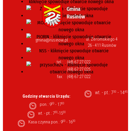
ul. Żeromskiego 4
gmina@rusinow.pl
26 - 411 Rusinów
tel.:
(48) 67 27 022
(48) 67 27 025
fax:
(48) 67 27 022
wt. - pt.: 7
- 14
30
45
Godziny otwarcia Urzędu:
pon.: 9
00
- 17
00
wt. - pt.: 7
30
-15
30
Kasa czynna pon.: 9
00
- 16
30