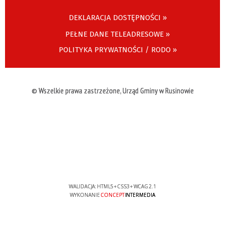
DEKLARACJA DOSTĘPNOŚCI »
PEŁNE DANE TELEADRESOWE »
POLITYKA PRYWATNOŚCI / RODO »
© Wszelkie prawa zastrzeżone, Urząd Gminy w Rusinowie
WALIDACJA:
HTML5
+
CSS3
+
WCAG 2.1
WYKONANIE
CONCEPT
INTERMEDIA