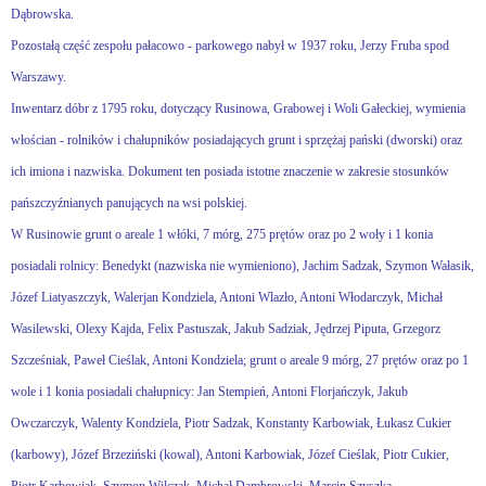
Dąbrowska.
Pozostałą część zespołu pałacowo - parkowego nabył w 1937 roku, Jerzy Fruba spod
Warszawy.
Inwentarz dóbr z 1795 roku, dotyczący Rusinowa, Grabowej i Woli Gałeckiej, wymienia
włościan - rolników i chałupników posiadających grunt i sprzężaj pański (dworski) oraz
ich imiona i nazwiska. Dokument ten posiada istotne znaczenie w zakresie stosunków
pańszczyźnianych panujących na wsi polskiej.
W Rusinowie grunt o areale 1 włóki, 7 mórg, 275 prętów oraz po 2 woły i 1 konia
posiadali rolnicy: Benedykt (nazwiska nie wymieniono), Jachim Sadzak, Szymon Wałasik,
Józef Liatyaszczyk, Walerjan Kondziela, Antoni Wlazło, Antoni Włodarczyk, Michał
Wasilewski, Olexy Kajda, Felix Pastuszak, Jakub Sadziak, Jędrzej Piputa, Grzegorz
Szcześniak, Paweł Cieślak, Antoni Kondziela; grunt o areale 9 mórg, 27 prętów oraz po 1
wole i 1 konia posiadali chałupnicy: Jan Stempień, Antoni Florjańczyk, Jakub
Owczarczyk, Walenty Kondziela, Piotr Sadzak, Konstanty Karbowiak, Łukasz Cukier
(karbowy), Józef Brzeziński (kowal), Antoni Karbowiak, Józef Cieślak, Piotr Cukier,