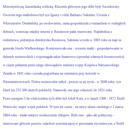
Morsztynówną, kasztelanką wiślicką. Kluczem głównym jego dóbr były Szczekociny.
Owocem tego małżeństwa był syn Ignacy i córki Barbara i Salomea. Urszula z
Wlorsztynów Dembińska, po owdowieniu, sama gospodarzyła z rozmachem w rozległych
dobrach, wznosząc między innymi w Rusinowie pałac murowany. Najmłodsza z
rodzeństwa, późniejsza dziedziczka Rusinowa, Salomea wyszła w 1803 roku za mąż za
generała Józefa Wielhorskiego. Kontynuowała ona - wzorem matki - gospodarowanie w
dobrach rusinowskich i wspomagała także finansowo (sprzedaż własnych kosztowności)
w czasie pełnienia przez niego obowiązków ministra wojny Księstwa Warszawskiego.
Zmarła w 1841 roku i została pogrzebana na cmentarzu przy kościele w
Nieznamierowicach. Dobra rusinowskie nabył - jeszcze za jej życia - w 1840 roku, syn
Józef (za 555 500 złotych polskich). Stanowiły one jego własność do 1851 roku.
Przez następne 5 lat właścicielem tych dóbr był Adolf Kutz, a w latach 1360 - 1872 Teofil
Wotowski, major wojsk polskich. W tym też czasie - na mocy ukazu carskiego z 2 marca
1864 roku - miało miejsce uwłaszczenie chłopów. Było ono - jako akt polityczny -
skierowane głównie przeciw szlachcie uczestniczącej w powstaniu styczniowym, a Teofil