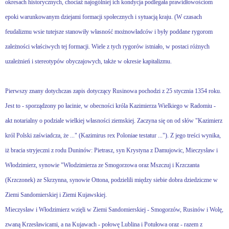
okresach historycznych, chociaż najogólniej ich kondycja podlegała prawidłowościom
epoki warunkowanym dziejami formacji społecznych i sytuacją kraju. (W czasach
feudalizmu wsie tutejsze stanowiły własność możnowładców i były poddane rygorom
zależności właściwych tej formacji. Wiele z tych rygorów istniało, w postaci różnych
uzależnień i stereotypów obyczajowych, także w okresie kapitalizmu.
Pierwszy znany dotychczas zapis dotyczący Rusinowa pochodzi z 25 stycznia 1354 roku.
Jest to - sporządzony po łacinie, w obecności króla Kazimierza Wielkiego w Radomiu -
akt notarialny o podziale wielkiej własności ziemskiej. Zaczyna się on od słów "Kazimierz
król Polski zaświadcza, że ..." (Kazimirus rex Poloniae testatur ..."). Z jego treści wynika,
iż bracia stryjeczni z rodu Duninów: Pietrasz, syn Krystyna z Damujowic, Mieczysław i
Włodzimierz, synowie "Włodzimierza ze Smogorzowa oraz Mszczuj i Krzczanta
(Krzczonek) ze Skrzynna, synowie Ottona, podzielili między siebie dobra dziedziczne w
Ziemi Sandomierskiej i Ziemi Kujawskiej.
Mieczysław i Włodzimierz wzięli w Ziemi Sandomierskiej - Smogorzów, Rusinów i Wolę,
zwaną Krzesławicami, a na Kujawach - połowę Lublina i Potułowa oraz - razem z