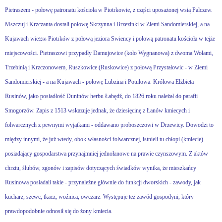
Pietraszem - połowę patronatu kościoła w Piotrkowie, z części uposażonej wsią Palczew.
Mszczuj i Krzczanta dostali połowę Skrzynna i Brzezinki w Ziemi Sandomierskiej, a na
Kujawach wie
ඎ
Piotrków z połową jeziora Swiency i połową patronatu kościoła w tejże
miejscowości. Pietraszowi przypadły Damujowice (koło Wygnanowa) z dwoma Wolami,
Trzebinią i Krzczonowem, Ruszkowice (Ruskowice) z połową Przystałowic - w Ziemi
Sandomierskiej - a na Kujawach - połowę Lubzina i Potułowa. Królowa Elżbieta
Rusinów, jako posiadłość Duninów herbu Łabędź, do 1826 roku należał do parafii
Smogorzów. Zapis z 1513 wskazuje jednak, że dziesięcinę z Łanów kmiecych i
folwarcznych z pewnymi wyjątkami - oddawano proboszczowi w Drzewicy. Dowodzi to
między innymi, że już wtedy, obok własności folwarcznej, istnieli tu chłopi (kmiecie)
posiadający gospodarstwa przynajmniej jednołanowe na prawie czynszowym. Z aktów
chrztu, ślubów, zgonów i zapisów dotyczących świadków wynika, że mieszkańcy
Rusinowa posiadali takie - przynależne głównie do funkcji dworskich - zawody, jak
kucharz, szewc, tkacz, woźnica, owczarz. Występuje też zawód gospodyni, który
prawdopodobnie odnosił się do żony kmiecia.