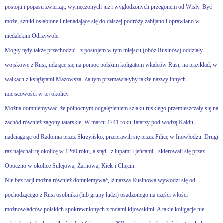
postoju i popasu zwierząt, wymęczonych już i wygłodzonych przegonem od Wisły. Być
może, sztuki osłabione i nienadające się do dalszej podróży zabijano i oprawiano w
niedalekim Odrzywole.
Mogły tędy także przechodzić - z postojem w tym miejscu (obóz Rusinów) oddziały
wojskowe z Rusi, udające się na pomoc polskim koligatom władców Rusi, na przykład, w
walkach z książętami Mazowsza. Za tym przemawiałyby także nazwy innych
miejscowości w tej okolicy.
Można domniemywać, że północnym odgałęzieniem szlaku ruskiego przemieszczały się na
zachód również zagony tatarskie. W marcu 1241 roku Tatarzy pod wodzą Kaidu,
nadciągając od Radomia przez Skrzyńsko, przeprawili się przez Pilicę w Inowłodzu. Drugi
raz najechali tę okolicę w 1260 roku, a stąd - z łupami i jeńcami - skierowali się przez
Opoczno w okolice Sulejowa, Żarnowa, Kielc i Chęcin.
Nie bez racji można również domniemywać, iż nazwa Rusinowa wywodzi się od -
pochodzącego z Rusi osobnika (lub grupy ludzi) osadzonego na części włości
możnowładców polskich spokrewnionych z rodami kijowskimi. A takie koligacje nie