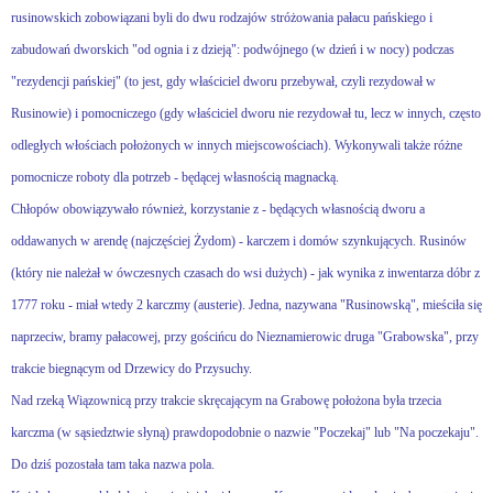
rusinowskich zobowiązani byli do dwu rodzajów stróżowania pałacu pańskiego i
zabudowań dworskich "od ognia i z dzieją": podwójnego (w dzień i w nocy) podczas
"rezydencji pańskiej" (to jest, gdy właściciel dworu przebywał, czyli rezydował w
Rusinowie) i pomocniczego (gdy właściciel dworu nie rezydował tu, lecz w innych, często
odległych włościach położonych w innych miejscowościach). Wykonywali także różne
pomocnicze roboty dla potrzeb - będącej własnością magnacką.
Chłopów obowiązywało również, korzystanie z - będących własnością dworu a
oddawanych w arendę (najczęściej Żydom) - karczem i domów szynkujących. Rusinów
(który nie należał w ówczesnych czasach do wsi dużych) - jak wynika z inwentarza dóbr z
1777 roku - miał wtedy 2 karczmy (austerie). Jedna, nazywana "Rusinowską", mieściła się
naprzeciw, bramy pałacowej, przy gościńcu do Nieznamierowic druga "Grabowska", przy
trakcie biegnącym od Drzewicy do Przysuchy.
Nad rzeką Wiązownicą przy trakcie skręcającym na Grabowę położona była trzecia
karczma (w sąsiedztwie słyną) prawdopodobnie o nazwie "Poczekaj" lub "Na poczekaju".
Do dziś pozostała tam taka nazwa pola.