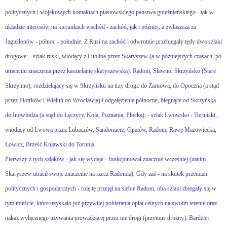
politycznych i wojskowych kontaktach piastowskiego państwa gnieźnieńskiego - tak w
układzie interesów na kierunkach wschód - zachód, jak i później, a zwłaszcza za
Jagiellonów - północ - południe. Z Rusi na zachód i odwrotnie przebiegały tędy dwa szlaki
drogowe: - szlak ruski, wiodący z Lublina przez Skaryszew (a w późniejszych czasach, po
utraceniu znaczenia przez kasztelanię skaryszewską). Radom, Sławno, Skrzyńsko (Stare
Skrzynno), rozdzielający się w Skrzyńsku na trzy drogi: do Żarnowa, do Opoczna (a stąd
przez Piotrków i Wieluń do Wrocławia) i odgałęzienie północne, biegnące od Skrzyńska
do Inowłodza (a stąd do Łęczycy, Koła, Poznania, Płocka); - szlak Lwowsko - Toruński,
wiodący od Lwowa przez Lubaczów, Sandomierz, Opatów, Radom, Rawę Mazowiecką,
Łowicz, Brześć Kujawski do Torunia.
Pierwszy z tych szlaków - jak się wydaje - funkcjonował znacznie wcześniej (zanim
Skaryszew utracił swoje znaczenie na rzecz Radomia). Gdy zaś - na skutek przemian
politycznych i gospodarczych - rolę tę przejął na siebie Radom, oba szla­ki zbiegały się w
tym mieście, które uzyskało już przywilej pobierania opłat celnych na swoim terenie oraz
nakaz wyłącznego używania prowadzącej przez nie drogi (przymus drożny). Bardziej