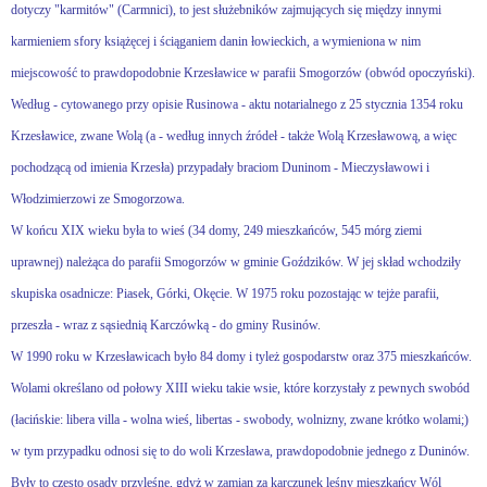
dotyczy "karmitów" (Carmnici), to jest służebników zajmujących się między innymi
karmieniem sfory książęcej i ściąganiem danin łowieckich, a wymieniona w nim
miejscowość to prawdopodobnie Krzesławice w parafii Smogorzów (obwód opoczyński).
Według - cytowanego przy opisie Rusinowa - aktu notarialnego z 25 stycznia 1354 roku
Krzesławice, zwane Wolą (a - według in­nych źródeł - także Wolą Krzesławową, a więc
pochodzącą od imienia Krzesła) przypadały braciom Duninom - Mieczysławowi i
Włodzimierzowi ze Smogorzowa.
W końcu XIX wieku była to wieś (34 domy, 249 mieszkańców, 545 mórg ziemi
uprawnej) należąca do parafii Smogorzów w gminie Goździków. W jej skład wchodziły
skupiska osadnicze: Piasek, Górki, Okęcie. W 1975 roku pozostając w tejże parafii,
przeszła - wraz z sąsiednią Karczówką - do gminy Rusinów.
W 1990 roku w Krzesławicach było 84 domy i tyleż gospodarstw oraz 375 mieszkańców.
Wolami określano od połowy XIII wieku takie wsie, które korzystały z pewnych swobód
(łacińskie: libera villa - wolna wieś, libertas - swobody, wolnizny, zwane krótko wolami;)
w tym przypadku odnosi się to do woli Krzesława, prawdopodobnie jednego z Duninów.
Były to często osady przyleśne, gdyż w zamian za karczunek leśny mieszkańcy Wól