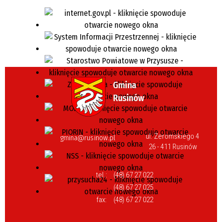
ul. Żeromskiego 4
gmina@rusinow.pl
26 - 411 Rusinów
tel.:
(48) 67 27 022
(48) 67 27 025
fax:
(48) 67 27 022