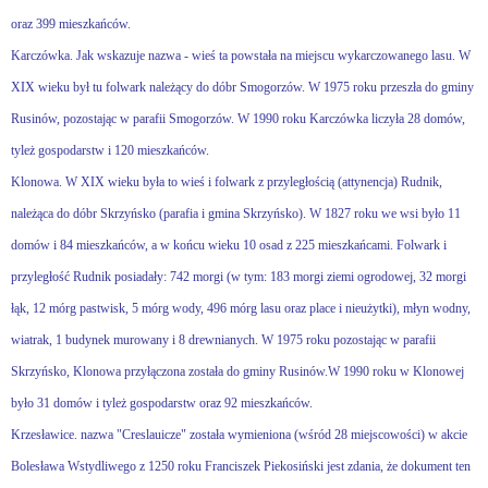
oraz 399 mieszkańców.
Karczówka. Jak wskazuje nazwa - wieś ta powstała na miejscu wykarczowanego lasu. W
XIX wieku był tu folwark należący do dóbr Smogorzów. W 1975 roku przeszła do gminy
Rusinów, pozostając w parafii Smogorzów. W 1990 roku Karczówka liczyła 28 domów,
tyleż gospodarstw i 120 mieszkańców.
Klonowa. W XIX wieku była to wieś i folwark z przyległością (attynencja) Rudnik,
należąca do dóbr Skrzyńsko (parafia i gmina Skrzyńsko). W 1827 roku we wsi było 11
domów i 84 mieszkańców, a w końcu wieku 10 osad z 225 mieszkańcami. Folwark i
przyległość Rudnik posiadały: 742 morgi (w tym: 183 morgi ziemi ogrodowej, 32 morgi
łąk, 12 mórg pastwisk, 5 mórg wody, 496 mórg lasu oraz place i nieużytki), młyn wodny,
wiatrak, 1 budynek murowany i 8 drewnianych. W 1975 roku pozostając w parafii
Skrzyńsko, Klonowa przyłączona została do gminy Rusinów.W 1990 roku w Klonowej
było 31 domów i tyleż gospodarstw oraz 92 mieszkańców.
Krzesławice. nazwa "Creslauicze" została wymieniona (wśród 28 miejscowości) w akcie
Bolesława Wstydliwego z 1250 roku Franciszek Piekosiński jest zdania, że dokument ten