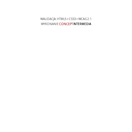
WALIDACJA:
HTML5
+
CSS3
+
WCAG 2.1
WYKONANIE
CONCEPT
INTERMEDIA