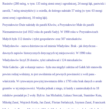
Rusinów (280 mórg, w tym: 135 mórg ziemi ornej i ogrodniczej, 24 morgi łąk, pastwisk i
zarośli, 7 mórg nieużytków) i z osiedla, do którego należało 57 mórg (w tym: 63 morgi
ziemi ornej i ogrodniczej, 10 mórg łąk).
Przystałowice Duże należały do parafii Klwów, a Przystałowice Małe do parafii
Nieznamierowice (od 1922 roku do parafii Sady). W 1990 roku w Przystałowicach
Małych było 112 domów i tyleż gospodarstw oraz 507 mieszkańców.
Władysławów - nazwa dzierżawcza od imienia Władysław. Brak - jak dotychczas -
dawnych zapisów historycznych dotyczących tej miejscowości. W 1990 roku
Władysławów liczył 26 domów, tyleż zabudowań i 124 mieszkańców.
Wola Gałecka - jak wskazuje nazwa - była ona niegdyś zależna od Gałek lub stanowiła
pewien rodzaj wolnizny, to jest uwolnienia od pewnych powinności z woli pana -
właściciela. W cytowanym powyżej inwentarzu dóbr z 1795 roku brak danych o areale
gruntów w tej miejscowości. Wynika jednak z niego, iż każdy z zamieszkałych tu 18
rolników posiadał po 2 woły. Byli to: Jan Michalski, Łukasz Sterczak, Stanisław Kuta,
Mikołaj Zaraś, Wojciech Kietla, Jan Zaraś, Florian Stefańczyk, Szymon Zaraś, Franciszek