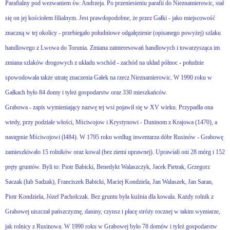
Parafialny pod wezwaniem św. Andrzeja. Po przeniesieniu parafii do Nieznamierowic, stał
się on jej kościołem filialnym. Jest prawdopodobne, że przez Gałki - jako miejscowość
znaczną w tej okolicy - przebiegało południowe odgałęzienie (opisanego powyżej) szlaku
handlowego z Lwowa do Torunia. Zmiana zainteresowań handlowych i towarzysząca im
zmiana szlaków drogowych z układu wschód - zachód na układ północ - południe
spowodowała także utratę znaczenia Gałek na rzecz Nieznamierowic. W 1990 roku w
Gałkach było 84 domy i tyleż gospodarstw oraz 330 mieszkańców.
Grabowa - zapis wymieniający nazwę tej wsi pojawił się w XV wieku. Przypadła ona
wtedy, przy podziale włości, Mściwojow i Krystynowi - Duninom z Krajowa (1470), a
następnie Mściwojowi (l484). W 1795 roku według inwentarza dóbr Rusinów - Grabowę
zamieszkiwało 15 rolników oraz kowal (bez ziemi uprawnej). Uprawiali oni 28 mórg i 152
pręty gruntów. Byli to: Piotr Babicki, Benedykt Walaszczyk, Jacek Pietrak, Grzegorz
Saczak (lub Sadzak), Franciszek Babicki, Maciej Kondziela, Jan Walaszek, Jan Saran,
Piotr Kondziela, Józef Pacholczak. Bez gruntu była kuźnia dla kowala. Każdy rolnik z
Grabowej uiszczał pańszczyznę, daniny, czynsz i płacę stróży rocznej w takim wymiarze,
jak rolnicy z Rusinowa. W 1990 roku w Grabowej było 78 domów i tyleż gospodarstw