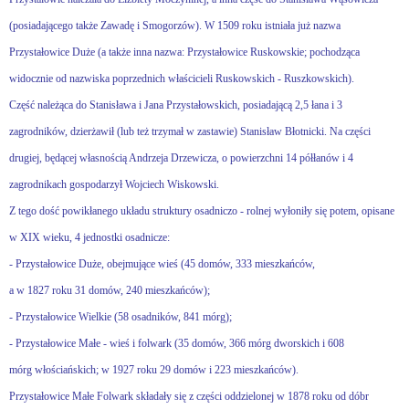
(posiadającego także Zawadę i Smogorzów). W 1509 roku istniała już nazwa
Przystałowice Duże (a także inna nazwa: Przystałowice Ruskowskie; pochodząca
widocznie od nazwiska poprzednich właścicieli Ruskowskich - Ruszkowskich).
Część należąca do Stanisława i Jana Przystałowskich, posiadającą 2,5 łana i 3
zagrodników, dzierżawił (lub też trzymał w zastawie) Stanisław Błotnicki. Na części
drugiej, będącej własnością Andrzeja Drzewicza, o powierzchni 14 półłanów i 4
zagrodnikach gospodarzył Wojciech Wiskowski.
Z tego dość powikłanego układu struktury osadniczo - rolnej wyłoniły się potem, opisane
w XIX wieku, 4 jednostki osadnicze:
- Przystałowice Duże, obejmujące wieś (45 domów, 333 mieszkańców,
a w 1827 roku 31 domów, 240 mieszkańców);
- Przystałowice Wielkie (58 osadników, 841 mórg);
- Przystałowice Małe - wieś i folwark (35 domów, 366 mórg dworskich i 608
mórg włościańskich; w 1927 roku 29 domów i 223 mieszkańców).
Przystałowice Małe Folwark składały się z części oddzielonej w 1878 roku od dóbr