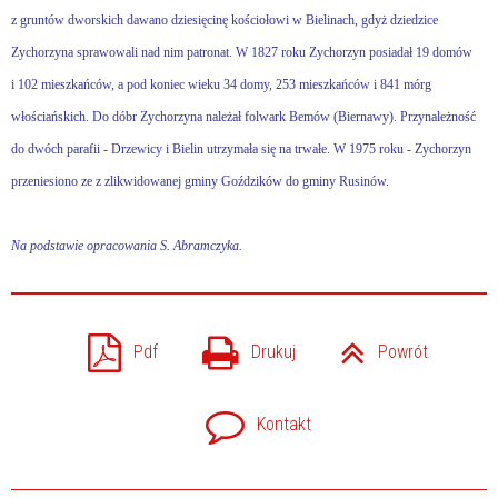
z gruntów dworskich dawano dziesięcinę kościołowi w Bielinach, gdyż dziedzice
Zychorzyna sprawowali nad nim patronat. W 1827 roku Zychorzyn posiadał 19 domów
i 102 mieszkańców, a pod koniec wieku 34 domy, 253 mieszkańców i 841 mórg
włościańskich. Do dóbr Zychorzyna należał folwark Bemów (Biernawy). Przynależność
do dwóch parafii - Drzewicy i Bielin utrzymała się na trwałe. W 1975 roku - Zychorzyn
przeniesiono ze z zlikwidowanej gminy Goździków do gminy Rusinów.
Na podstawie opracowania S. Abramczyka.
Pdf
Drukuj
Powrót
Kontakt