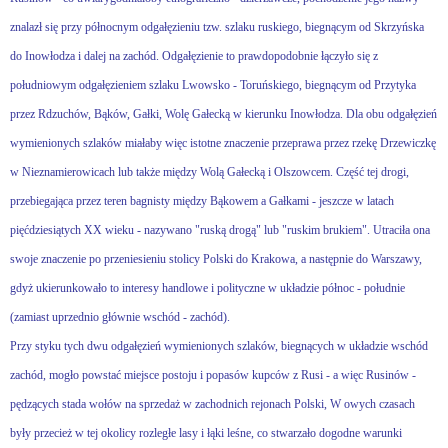
znalazł się przy północnym odgałęzieniu tzw. szlaku ruskiego, biegnącym od Skrzyńska
do Inowłodza i dalej na zachód. Odgałęzienie to prawdopodobnie łączyło się z
południowym odgałęzieniem szlaku Lwowsko - Toruńskiego, biegnącym od Przytyka
przez Rdzuchów, Bąków, Gałki, Wolę Gałecką w kierunku Inowłodza. Dla obu odgałęzień
wymienionych szlaków miałaby więc istotne znaczenie przeprawa przez rzekę Drzewiczkę
w Nieznamierowicach lub także między Wolą Gałecką i Olszowcem. Część tej drogi,
przebiegająca przez teren bagnisty między Bąkowem a Gałkami - jeszcze w latach
pięćdziesiątych XX wieku - nazywano "ruską drogą" lub "ruskim brukiem". Utraciła ona
swoje znaczenie po przeniesieniu stolicy Polski do Krakowa, a następnie do Warszawy,
gdyż ukierunkowało to interesy handlowe i polityczne w układzie północ - południe
(zamiast uprzednio głównie wschód - zachód).
Przy styku tych dwu odgałęzień wymienionych szlaków, biegnących w układzie wschód
zachód, mogło powstać miejsce postoju i popasów kupców z Rusi - a więc Rusinów -
pędzących stada wołów na sprzedaż w zachodnich rejonach Polski, W owych czasach
były przecież w tej okolicy rozległe lasy i łąki leśne, co stwarzało dogodne warunki