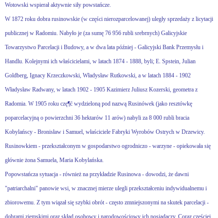
Wotowski wspierał aktywnie siły powstańcze.
W 1872 roku dobra rusinowskie (w części nierozparcelowanej) uległy sprzedaży z licytacji
publicznej w Radomiu. Nabyło je (za sumę 76 956 rubli srebrnych) Galicyjskie
Towarzystwo Parcelacji i Budowy, a w dwa lata później - Galicyjski Bank Przemysłu i
Handlu. Kolejnymi ich właścicielami, w latach 1874 - 1888, byli; E. Spstein, Julian
Goldberg, Ignacy Krzeczkowski, Władysław Rutkowski, a w latach 1884 - 1902
Władysław Radwany, w latach 1902 - 1905 Kazimierz Juliusz Kozerski, geometra z
Radomia. W 1905 roku czę¶ć wydzieloną pod nazwą Rusinówek (jako resztówkę
poparcelacyjną o powierzchni 36 hektarów 11 arów) nabyli za 8 000 rubli bracia
Kobylańscy - Bronisław i Samuel, właściciele Fabryki Wyrobów Ostrych w Drzewicy.
Rusinowkiem - przekształconym w gospodarstwo ogrodniczo - warzyne - opiekowała się
głównie żona Samuela, Maria Kobylańska.
Popowstańcza sytuacja - również na przykładzie Rusinowa - dowodzi, że dawni
"patriarchalni" panowie wsi, w znacznej mierze ulegli przekształceniu indywidualnemu i
zbiorowemu. Z tym wiązał się szybki obrót - często zmniejszonymi na skutek parcelacji -
dobrami ziemskimi oraz skład osobowy i narodowościowy ich posiadaczy. Coraz częściej