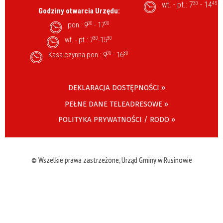
wt. - pt.: 7
- 14
30
45
Godziny otwarcia Urzędu:
pon.: 9
00
- 17
00
wt. - pt.: 7
30
-15
30
Kasa czynna pon.: 9
00
- 16
30
DEKLARACJA DOSTĘPNOŚCI »
PEŁNE DANE TELEADRESOWE »
POLITYKA PRYWATNOŚCI / RODO »
© Wszelkie prawa zastrzeżone, Urząd Gminy w Rusinowie