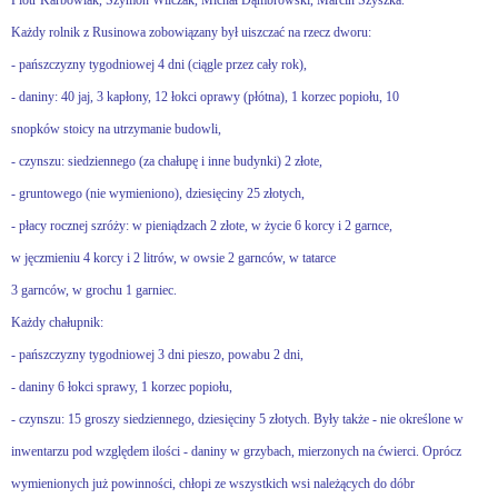
Piotr Karbowiak, Szymon Wilczak, Michał Dąmbrowski, Marcin Szyszka.
Każdy rolnik z Rusinowa zobowiązany był uiszczać na rzecz dworu:
- pańszczyzny tygodniowej 4 dni (ciągle przez cały rok),
- daniny: 40 jaj, 3 kapłony, 12 łokci oprawy (płótna), 1 korzec popiołu, 10
snopków stoicy na utrzymanie budowli,
- czynszu: siedziennego (za chałupę i inne budynki) 2 złote,
- gruntowego (nie wymieniono), dziesięciny 25 złotych,
- płacy rocznej szróży: w pieniądzach 2 złote, w życie 6 korcy i 2 garnce,
w jęczmieniu 4 korcy i 2 litrów, w owsie 2 garnców, w tatarce
3 garnców, w grochu 1 garniec.
Każdy chałupnik:
- pańszczyzny tygodniowej 3 dni pieszo, powabu 2 dni,
- daniny 6 łokci sprawy, 1 korzec popiołu,
- czynszu: 15 groszy siedziennego, dziesięciny 5 złotych. Były także - nie określone w
inwentarzu pod względem ilości - daniny w grzybach, mierzonych na ćwierci. Oprócz
wymienionych już powinności, chłopi ze wszystkich wsi należących do dóbr