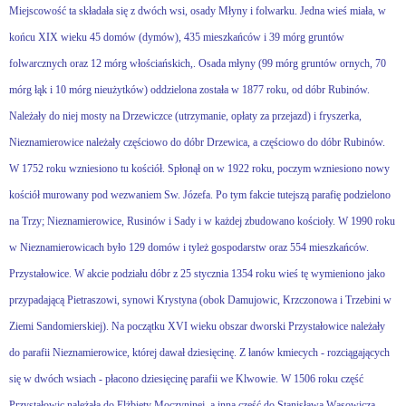
Miejscowość ta składała się z dwóch wsi, osady Młyny i folwarku. Jedna wieś miała, w
końcu XIX wieku 45 domów (dymów), 435 mieszkańców i 39 mórg gruntów
folwarcznych oraz 12 mórg włościańskich,. Osada młyny (99 mórg gruntów ornych, 70
mórg łąk i 10 mórg nieużytków) oddzielona została w 1877 roku, od dóbr Rubinów.
Należały do niej mosty na Drzewiczce (utrzymanie, opłaty za przejazd) i fryszerka,
Nieznamierowice należały częściowo do dóbr Drzewica, a częściowo do dóbr Rubinów.
W 1752 roku wzniesiono tu kościół. Spłonął on w 1922 roku, poczym wzniesiono nowy
kościół murowany pod wezwaniem Sw. Józefa. Po tym fakcie tutejszą parafię podzielono
na Trzy; Nieznamierowice, Rusinów i Sady i w każdej zbudowano kościoły. W 1990 roku
w Nieznamierowicach było 129 domów i tyleż gospodarstw oraz 554 mieszkańców.
Przystałowice. W akcie podziału dóbr z 25 stycznia 1354 roku wieś tę wymieniono jako
przypadającą Pietraszowi, synowi Krystyna (obok Damujowic, Krzczonowa i Trzebini w
Ziemi Sandomierskiej). Na początku XVI wieku obszar dworski Przystałowice należały
do parafii Nieznamierowice, której dawał dziesięcinę. Z łanów kmiecych - rozciągających
się w dwóch wsiach - płacono dziesięcinę parafii we Klwowie. W 1506 roku część
Przystałowic należała do Elżbiety Moczyninej, a inna część do Stanisława Wąsowicza