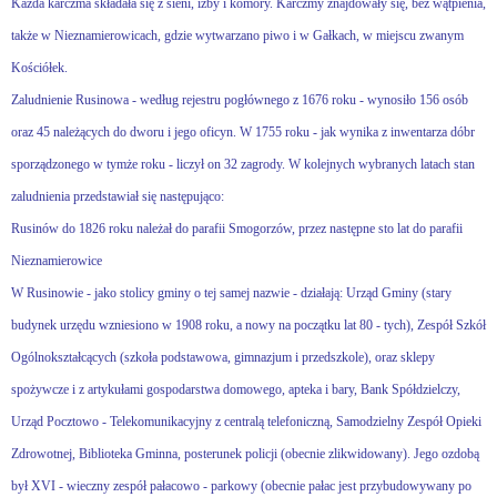
Każda karczma składała się z sieni, izby i komory. Karczmy znajdowały się, bez wątpienia,
także w Nieznamierowicach, gdzie wytwarzano piwo i w Gałkach, w miejscu zwanym
Kościółek.
Zaludnienie Rusinowa - według rejestru pogłównego z 1676 roku - wynosiło 156 osób
oraz 45 należących do dworu i jego oficyn. W 1755 roku - jak wynika z inwentarza dóbr
sporządzonego w tymże roku - liczył on 32 zagrody. W kolejnych wybranych latach stan
zaludnienia przedstawiał się następująco:
Rusinów do 1826 roku należał do parafii Smogorzów, przez następne sto lat do parafii
Nieznamierowice
W Rusinowie - jako stolicy gminy o tej samej nazwie - działają: Urząd Gminy (stary
budynek urzędu wzniesiono w 1908 roku, a nowy na początku lat 80 - tych), Zespół Szkół
Ogólnokształcących (szkoła podstawowa, gimnazjum i przedszkole), oraz sklepy
spożywcze i z artykułami gospodarstwa domowego, apteka i bary, Bank Spółdzielczy,
Urząd Pocztowo - Telekomunikacyjny z centralą telefoniczną, Samodzielny Zespół Opieki
Zdrowotnej, Biblioteka Gminna, posterunek policji (obecnie zlikwidowany). Jego ozdobą
był XVI - wieczny zespół pałacowo - parkowy (obecnie pałac jest przybudowywany po