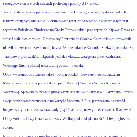
szczegółowe dane o tych szlakach pochodzą z połowy XIV wieku.
Także zainteresowania pierwszych władców Polski nie ograniczały się do zachodnich
rubieży kraju; były one silnie ukierunkowane również na wschód. świadczą o tym m.in.
wyprawy Bolesława Chrobrego na Grody Czerwieńskie i jego wjazd do Kijowa. Droga ze
stolic Polski piastowskiej - Gniezna czy Poznania do Grodów Czerwieńskich prowadziła
nie tylko przez rejon Zawichostu, lecz także przez okolice Radomia. Rozkwit gospodarczo
- handlowy tych szlaków wiązał się jednak zwłaszcza z zajęciem przez Kazimierza
Wielkiego Rusi, a później także z unią polsko - litewską.
Obok wymienionych działały także - po unii polsko - litewskiej i po przyłączeniu
Mazowsza - inne szlaki przechodzące przez Radom (Kraków - Wilno i Kraków -
Warszawa). Sprawiło to, że takie grody kasztelańskie, jak Skaryszew i Skrzyńsko, utraciły
swoje dotychczasowe znaczenie na korzyść Radomia. Z Rusi przewożono na zachód
bogaty asortyment towarów oraz woły (stąd, być może, nazwy miejscowości: Ryczywół,
Odrzywół), a z Litwy futra i wosk, zaś z Wielkopolski i śląska na Ruś i Litwę - głównie
sukno.
Rusinów - co uwiarygodniałoby etnograficzno - dzierżawcze, pochodzenie jego nazwy -