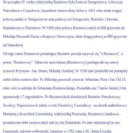
Na początku IV wieku właścicielką Rusinowa była Anna ze Smogorzowa, wdowa po
Warcisławie z Gotardowic, kasztelanie żarnowskim, która w 1411 roku miała ustąpić
połowę zaniku w Smogorzowie oraz połowę wsi Smogorzów, Rusinów i Zawada,
Stanisławowi z Daleszewa. W 1450 roku połowę Rusinowa nabył za 600 grzywien od
Mikołaja Pieczonki Durin z Krajowa i Strawczyna, także drugą połowę za 800 grzywien
od Stanisława.
Od tego czasu Duninowie posiadający Rusinów poczęli nazywać się "z Rusinowa", a
potem "Rusinowscy". Takim też nazwiskiem (Rusinowscy) posługiwali się czterej
synowie Krystyna - Jan, Dunin, Mikołaj i Andrzej. W 1518 roku podzielili oni pomiędzy
siebie dobra rusinowskie. Po Mikołaju pozostali synowie: Sebastian, Piotr i Jan. Od 15..
roku wieś ta należała do Sebastiana Rusinowskiego, Posiadała ona 7 łanów kmieci,1 łan
opustoszały i 7 zagrodników. Po Rusinowskich dziedziczyli Rusinów Petrykowscy,
Zwolscy, Wąsowiczowie (także z rodu Duninów), Czermihscy - na skutek małżeństwa z
Marianną z Krasickich Czermińską, właścicielką Przysuchy, Rusinowa i Janikowa -
posiadaczem dóbr rusinowskich stał się Jan Dembiński. Po nim odziedziczył je syn
Franciszek, starosta wolbromski, ożeniony w 1762 roku z 16 - letnią Urszulą