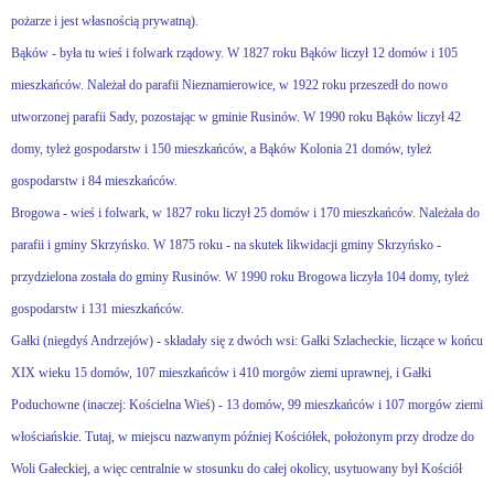
pożarze i jest własnością prywatną).
Bąków - była tu wieś i folwark rządowy. W 1827 roku Bąków liczył 12 domów i 105
mieszkańców. Należał do parafii Nieznamierowice, w 1922 roku przeszedł do nowo
utworzonej parafii Sady, pozostając w gminie Rusinów. W 1990 roku Bąków liczył 42
domy, tyleż gospodarstw i 150 mieszkańców, a Bąków Kolonia 21 domów, tyleż
gospodarstw i 84 mieszkańców.
Brogowa - wieś i folwark, w 1827 roku liczył 25 domów i 170 mieszkańców. Należała do
parafii i gminy Skrzyńsko. W 1875 roku - na skutek likwidacji gminy Skrzyńsko -
przydzielona została do gminy Rusinów. W 1990 roku Brogowa liczyła 104 domy, tyleż
gospodarstw i 131 mieszkańców.
Gałki (niegdyś Andrzejów) - składały się z dwóch wsi: Gałki Szlacheckie, liczące w końcu
XIX wieku 15 domów, 107 mieszkańców i 410 morgów ziemi uprawnej, i Gałki
Poduchowne (inaczej: Kościelna Wieś) - 13 domów, 99 mieszkańców i 107 morgów ziemi
włościańskie. Tutaj, w miejscu nazwanym później Kościółek, położonym przy drodze do
Woli Gałeckiej, a więc centralnie w stosunku do całej okolicy, usytuowany był Kościół