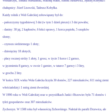
Włodarczyk, Tomasz Miedziński, Mikołaj Mado, Antoni Jurkiewicz, Jędrzej Kobyłka i
chałupnicy: Józef Lisowski, Tadeusz Kobyłka.
Każdy rolnik z Woli Gałeckiej zobowiązany był do:
- pańszczyzny tygodniowej 3 dni (w tym 1 dzień pieszo) i 3 dni powabu;
- daniny: 30 jaj, 2 kapłonów, 6 łokci oprawy, 1 korca popiołu, 5 snopków
słomy;
- czynszu siedziennego 1 złoty;
- dziesięciny 18 złotych;
- płacy rocznej stróży 1 złoty, 1 grosz, w życie 3 korce i 2 garnce,
w jęczmieniu 8 garncy, w owsie 1 garniec, w tatarce 7 garncy i 3 litry,
w grochu 2 litry.
W końcu XIX wieku Wola Gałecka liczyła 30 domów, 227 mieszkańców, 611 mórg ziemi
włościańskiej i 1 mórg ziemi dworskiej.
W 1990 roku w Woli Gałeckiej oraz w przysiółkach Janki i 0lszowiec było 71 domów i
tyleż gospodarstw oraz 307 mieszkańców.
Zychorzyn. W 1508 roku był własnością Zichorskiego. Należał do parafii Drzewica, ale