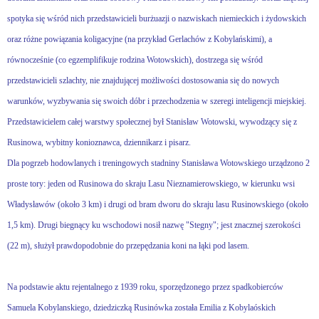
spotyka się wśród nich przedstawicieli burżuazji o nazwiskach niemieckich i żydowskich
oraz różne powiązania koligacyjne (na przykład Gerlachów z Kobylańskimi), a
równocześnie (co egzemplifikuje rodzina Wotowskich), dostrzega się wśród
przedstawicieli szlachty, nie znajdującej możliwości dostosowania się do nowych
warunków, wyzbywania się swoich dóbr i przechodzenia w szeregi inteligencji miejskiej.
Przedstawicielem całej warstwy społecznej był Stanisław Wotowski, wywodzący się z
Rusinowa, wybitny konioznawca, dziennikarz i pisarz.
Dla pogrzeb hodowlanych i treningowych stadniny Stanisława Wotowskiego urządzono 2
proste tory: jeden od Rusinowa do skraju Lasu Nieznamierowskiego, w kierunku wsi
Władysławów (około 3 km) i drugi od bram dworu do skraju lasu Rusinowskiego (około
1,5 km). Drugi biegnący ku wschodowi nosił nazwę "Stegny"; jest znacznej szerokości
(22 m), służył prawdopodobnie do przepędzania koni na łąki pod lasem.
Na podstawie aktu rejentalnego z 1939 roku, sporzędzonego przez spadkobierców
Samuela Kobylanskiego, dziedziczką Rusinówka została Emilia z Kobylaóskich