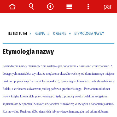
pane
Strona
Wyszukiwarka
Narzędzia
Menu
Menu
główna
główne
szczegółow
JESTEŚ TUTAJ
GMINA
O GMINIE
ETYMOLOGIA NAZWY
Etymologia nazwy
Pochodzenie nazwy "Rusinów" nie zostało - jak dotychczas - określone jednoznacznie. Z
dostępnych materiałów wynika, że mogła ona ukształtować się: od domniemanego miejsca
postoju i popasu kupców ruskich (rusińskich), uprawiających handel z zachodnią dzielnicą
Polski, a zwłaszcza z ówczesną stolicą państwa gnieźnieńskiego - Poznaniem od obozu
wojsk książąt kijowskich, przybywających tędy z pomocą swoim polskim koligatom -
sojusznikom w sporach i walkach z władcami Mazowsza; w związku z nadaniem jakiemu-
Rusinowi lub Rusinom dóbr ziemskich lub powierzeniem zarządu nad takimi dobrami