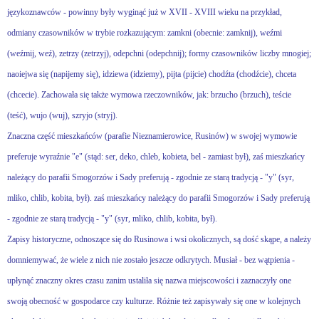
językoznawców - powinny były wyginąć już w XVII - XVIII wieku na przykład,
odmiany czasowników w trybie rozkazującym: zamkni (obecnie: zamknij), weźmi
(weźmij, weź), zetrzy (zetrzyj), odepchni (odepchnij); formy czasowników liczby mnogiej;
naoiejwa się (napijemy się), idziewa (idziemy), pijta (pijcie) chodźta (chodźcie), chceta
(chcecie). Zachowała się także wymowa rzeczowników, jak: brzucho (brzuch), teście
(teść), wujo (wuj), szryjo (stryj).
Znaczna część mieszkańców (parafie Nieznamierowice, Rusinów) w swojej wymowie
preferuje wyraźnie "e" (stąd: ser, deko, chleb, kobieta, bel - zamiast był), zaś mieszkańcy
należący do parafii Smogorzów i Sady preferują - zgodnie ze starą tradycją - "y" (syr,
mliko, chlib, kobita, był). zaś mieszkańcy należący do parafii Smogorzów i Sady preferują
- zgodnie ze starą tradycją - "y" (syr, mliko, chlib, kobita, był).
Zapisy historyczne, odnoszące się do Rusinowa i wsi okolicznych, są dość skąpe, a należy
domniemywać, że wiele z nich nie zostało jeszcze odkrytych. Musiał - bez wątpienia -
upłynąć znaczny okres czasu zanim ustaliła się nazwa miejscowości i zaznaczyły one
swoją obecność w gospodarce czy kulturze. Różnie też zapisywały się one w kolejnych