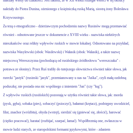
należały wtedy do rzadkości. Jest faktem, że w XII wieku rozległe włości w tej okolicy
należały do Piotra Dunina, ożenionego z księżniczką ruską Marią, siostrą żony Bolesława
Krzywoustego.
Za tezą o etnograficzno - dzierżawczym pochodzeniu nazwy Rusinów mogą przemawiać
również - odnotowane jeszcze w dokumencie z XVIII wieku - nazwiska niektórych
mieszkańców oraz relikty wpływów ruskich w mowie lokalnej. Odnotowano na przykład,
nazwiska Wasylewski (obok: Wasilewski) i Wałasik (obok: Walasik), a także nazwę
miejscową Wereszczyzna (pochodzącą od rusińskiego źródłosłowu "wereszczaka" -
potrawa ze słoniny). Przez Ruś trafiły do tutejszego słownictwa również takie słowa, jak
rurecki "jastyk" (rusinski "jasyk", przemianowany u nas na "Jaśka", czyli małą ozdobną
poduszkę; nie posiada ona nic wspólnego z imieniem "Jan" (czy "ług").
Z wpływów ruskich (rusińskich) pozostają w użytku również takie słowa, jak: morda
(pysk, gęba), sobaka (pies), sobaczyć (psioczyć), bałamut (krętacz), podstępny uwodziciel,
filut, znachor (wróżbita), ohyda (wstręt), sierdzić się (gniewać się, złościć), harować
(ciężko pracować), haratać (rozbijać, szarpać, łamać). Współbrzmią one, zwłaszcza w
mowie ludzi starych, ze staropolskimi formami językowymi, które - zdaniem