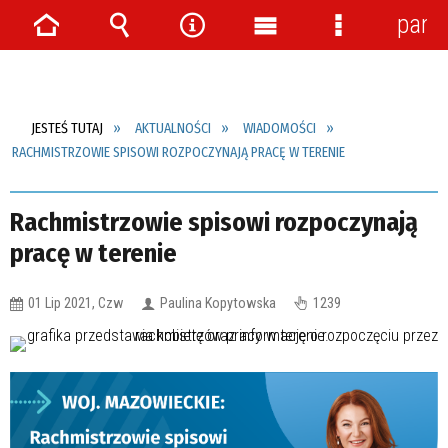
pane
Strona
Wyszukiwarka
Narzędzia
Menu
Menu
główna
główne
szczegółow
JESTEŚ TUTAJ
AKTUALNOŚCI
WIADOMOŚCI
RACHMISTRZOWIE SPISOWI ROZPOCZYNAJĄ PRACĘ W TERENIE
Rachmistrzowie spisowi rozpoczynają
pracę w terenie
01 Lip 2021, Czw
Paulina Kopytowska
1239