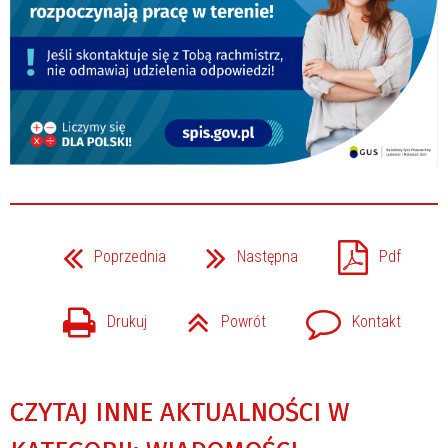
Poprzednia
Następna
Pdf
Drukuj
Powrót
Kontakt
CZYTAJ INNE AKTUALNOŚCI W