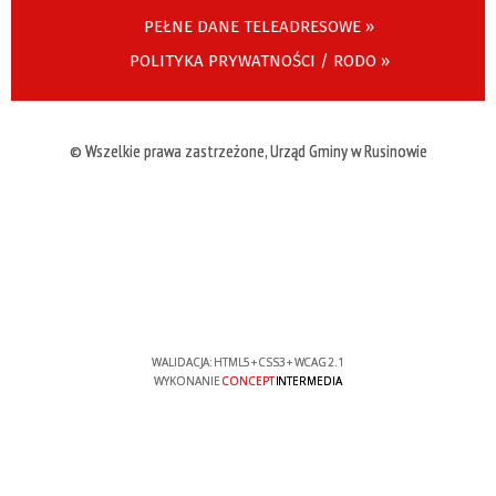
PEŁNE DANE TELEADRESOWE »
POLITYKA PRYWATNOŚCI / RODO »
© Wszelkie prawa zastrzeżone, Urząd Gminy w Rusinowie
WALIDACJA:
HTML5
+
CSS3
+
WCAG 2.1
WYKONANIE
CONCEPT
INTERMEDIA