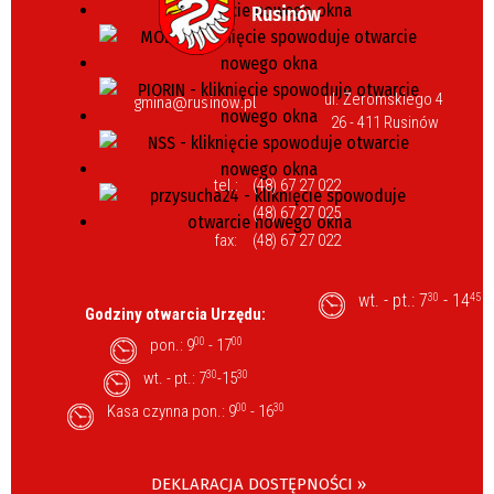
ul. Żeromskiego 4
gmina@rusinow.pl
26 - 411 Rusinów
tel.:
(48) 67 27 022
(48) 67 27 025
fax:
(48) 67 27 022
wt. - pt.: 7
- 14
30
45
Godziny otwarcia Urzędu:
pon.: 9
00
- 17
00
wt. - pt.: 7
30
-15
30
Kasa czynna pon.: 9
00
- 16
30
DEKLARACJA DOSTĘPNOŚCI »