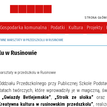
STRONA GŁÓW
Gospodarka komunalna
Podatki
Kultura
Projekty
YWNE WARSZTATY W PRZEDSZKOLU W RUSINOWIE
lu w Rusinowie
 Oddziału Przedszkolnego przy Publicznej Szkole Podst
tatach twórczych, które wprowadziły je w magiczną, św
:
„Gwiazdy Betlejemskie”
,
„Stroik ze słoika”
ora
Kreatywna kultura w rusinowskim przedszkolu”
, real