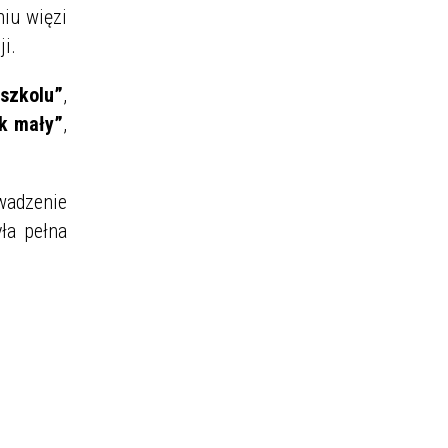
iu więzi
ji.
szkolu”
,
ak mały”
,
wadzenie
ła pełna