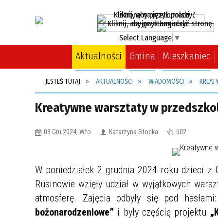
Select Language
▼
Aktualności
Gmina
Mieszkaniec
JESTEŚ TUTAJ
AKTUALNOŚCI
WIADOMOŚCI
KREAT
O Gminie
Harmonogram wywozu odpadów
Podatki
Gminny Ośrodek Kultury
Opieka wytchnieniowa
Informacja, dotycząca możliwości
Kalendarz polowań zbiorowych
złożenia wniosku o świadczenie
Koła "DZIK Nowe Miasto" w sezonie
Kreatywne warsztaty w przedszko
Urząd
Gospodarka odpadami
Zwrot podatku akcyzowego
Biblioteka
Cyfrowa Gmina
pieniężne za zapewnienie
łowieckim 2025-2026
zakwaterowania i wyżywienia
Rada Gminy
Środowisko
Organizacje pozarządowe
Aktywny dzienny opiekun w Gminie
Plan polowań zbiorowych Koła
obywatelom Ukrainy
03 Gru 2024, Wto
Katarzyna Stocka
502
2025
SOKÓŁ w Przysusze w sezonie
nieposiadającym numeru PESEL
Sołectwa
Taryfy wodno-ściekowe
Sport
2025/2026
Cyberbezpieczny Samorząd
ESP
Monitoring jakości wody z
Kalendarz polowań zbiorowych
W poniedziałek 2 grudnia 2024 roku dzieci z
wodociągu publicznego
Realizacja Projektu „Zakup
Koła "Jenot Odrzywół" w sezonie
Tereny inwestycyjne
samochodu do przewozu osób
Rusinowie wzięły udział w wyjątkowych warsz
łowieckim 2025-2026
Opieka nad zwierzętami
niepełnosprawnych dla Gminy
atmosferę. Zajęcia odbyły się pod hasłami
RODO
Rusinów” w ramach „Programu
Harmonogram odczytu wody
bożonarodzeniowe”
i były częścią projektu
„
wyrównywania różnic między