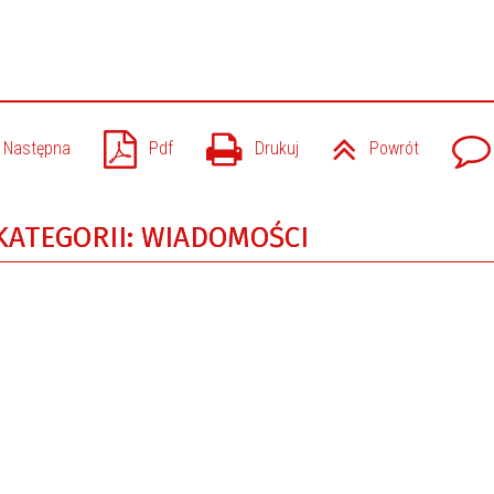
Następna
Pdf
Drukuj
Powrót
KATEGORII: WIADOMOŚCI