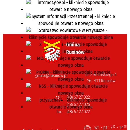
ul. Żeromskiego 4
gmina@rusinow.pl
26 - 411 Rusinów
tel.:
(48) 67 27 022
(48) 67 27 025
fax:
(48) 67 27 022
wt. - pt.: 7
- 14
30
45