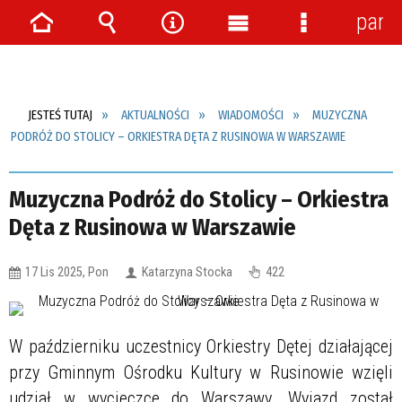
pane
Strona
Wyszukiwarka
Narzędzia
Menu
Menu
główna
główne
szczegółow
JESTEŚ TUTAJ
AKTUALNOŚCI
WIADOMOŚCI
MUZYCZNA
PODRÓŻ DO STOLICY – ORKIESTRA DĘTA Z RUSINOWA W WARSZAWIE
Muzyczna Podróż do Stolicy – Orkiestra
Dęta z Rusinowa w Warszawie
17 Lis 2025, Pon
Katarzyna Stocka
422
W październiku uczestnicy Orkiestry Dętej działającej
przy Gminnym Ośrodku Kultury w Rusinowie wzięli
udział w wycieczce do Warszawy. Wyjazd został