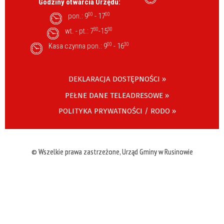
Godziny otwarcia Urzędu:
pon.: 9
00
- 17
00
wt. - pt.: 7
30
-15
30
Kasa czynna pon.: 9
00
- 16
30
DEKLARACJA DOSTĘPNOŚCI »
PEŁNE DANE TELEADRESOWE »
POLITYKA PRYWATNOŚCI / RODO »
© Wszelkie prawa zastrzeżone, Urząd Gminy w Rusinowie