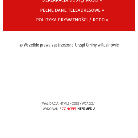
DEKLARACJA DOSTĘPNOŚCI »
PEŁNE DANE TELEADRESOWE »
POLITYKA PRYWATNOŚCI / RODO »
© Wszelkie prawa zastrzeżone, Urząd Gminy w Rusinowie
WALIDACJA:
HTML5
+
CSS3
+
WCAG 2.1
WYKONANIE
CONCEPT
INTERMEDIA