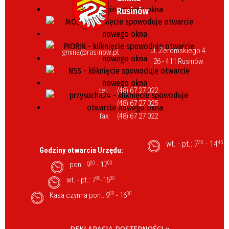
ul. Żeromskiego 4
gmina@rusinow.pl
26 - 411 Rusinów
tel.:
(48) 67 27 022
(48) 67 27 025
fax:
(48) 67 27 022
wt. - pt.: 7
- 14
30
45
Godziny otwarcia Urzędu:
pon.: 9
00
- 17
00
wt. - pt.: 7
30
-15
30
Kasa czynna pon.: 9
00
- 16
30