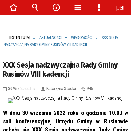
pane
Strona
Wyszukiwarka
Narzędzia
Menu
Menu
główna
główne
szczegółow
JESTEŚ TUTAJ
AKTUALNOŚCI
WIADOMOŚCI
XXX SESJA
NADZWYCZAJNA RADY GMINY RUSINÓW VIII KADENCJI
XXX Sesja nadzwyczajna Rady Gminy
Rusinów VIII kadencji
30 Wrz 2022, Pią
Katarzyna Stocka
945
W dniu
30 września 2022 roku o godzinie 10.00 w
sali konferencyjnej Urzędu Gminy w Rusinowie
odbyła się XXX Sesja nadzwyczajna Rady Gminy