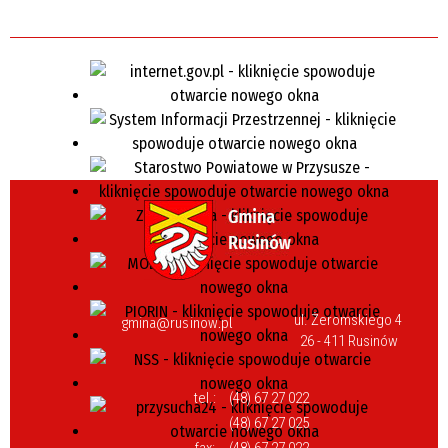
ul. Żeromskiego 4
gmina@rusinow.pl
26 - 411 Rusinów
tel.:
(48) 67 27 022
(48) 67 27 025
fax:
(48) 67 27 022