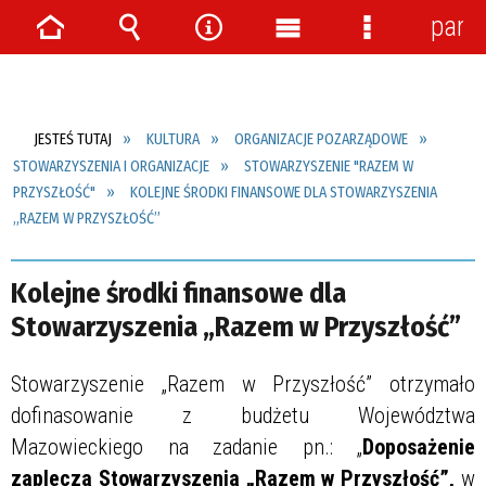
pane
Strona
Wyszukiwarka
Narzędzia
Menu
Menu
główna
główne
szczegółow
JESTEŚ TUTAJ
KULTURA
ORGANIZACJE POZARZĄDOWE
STOWARZYSZENIA I ORGANIZACJE
STOWARZYSZENIE "RAZEM W
PRZYSZŁOŚĆ"
KOLEJNE ŚRODKI FINANSOWE DLA STOWARZYSZENIA
„RAZEM W PRZYSZŁOŚĆ”
Kolejne środki finansowe dla
Stowarzyszenia „Razem w Przyszłość”
Stowarzyszenie „Razem w Przyszłość” otrzymało
dofinasowanie z budżetu Województwa
Mazowieckiego na zadanie pn.: „
Doposażenie
zaplecza Stowarzyszenia „Razem w Przyszłość”,
w