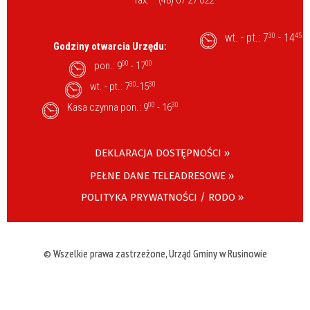
wt. - pt.: 7
- 14
30
45
Godziny otwarcia Urzędu:
pon.: 9
00
- 17
00
wt. - pt.: 7
30
-15
30
Kasa czynna pon.: 9
00
- 16
30
DEKLARACJA DOSTĘPNOŚCI »
PEŁNE DANE TELEADRESOWE »
POLITYKA PRYWATNOŚCI / RODO »
© Wszelkie prawa zastrzeżone, Urząd Gminy w Rusinowie