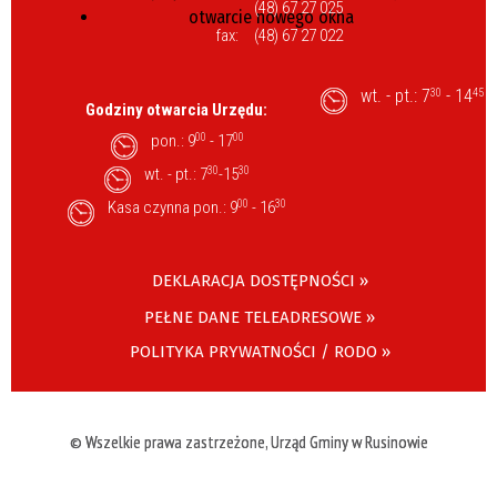
(48) 67 27 025
fax:
(48) 67 27 022
wt. - pt.: 7
- 14
30
45
Godziny otwarcia Urzędu:
pon.: 9
00
- 17
00
wt. - pt.: 7
30
-15
30
Kasa czynna pon.: 9
00
- 16
30
DEKLARACJA DOSTĘPNOŚCI »
PEŁNE DANE TELEADRESOWE »
POLITYKA PRYWATNOŚCI / RODO »
© Wszelkie prawa zastrzeżone, Urząd Gminy w Rusinowie