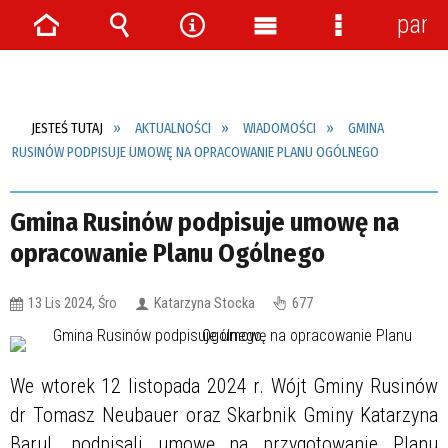
pane
Strona
Wyszukiwarka
Narzędzia
Menu
Menu
główna
główne
szczegółow
JESTEŚ TUTAJ
AKTUALNOŚCI
WIADOMOŚCI
GMINA
RUSINÓW PODPISUJE UMOWĘ NA OPRACOWANIE PLANU OGÓLNEGO
Gmina Rusinów podpisuje umowę na
opracowanie Planu Ogólnego
13 Lis 2024, Śro
Katarzyna Stocka
677
We wtorek 12 listopada 2024 r. Wójt Gminy Rusinów
dr Tomasz Neubauer oraz Skarbnik Gminy Katarzyna
Barul, podpisali umowę na przygotowanie Planu