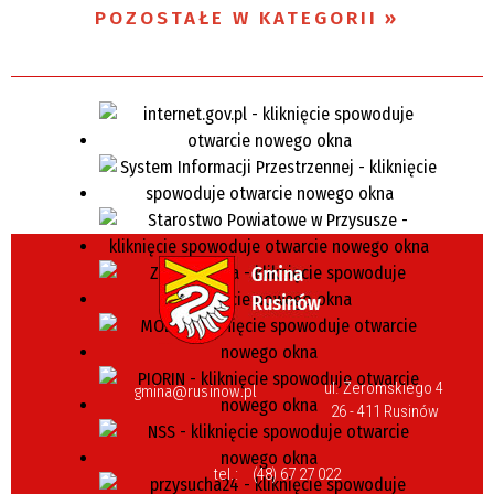
POZOSTAŁE W KATEGORII
ul. Żeromskiego 4
gmina@rusinow.pl
26 - 411 Rusinów
tel.:
(48) 67 27 022